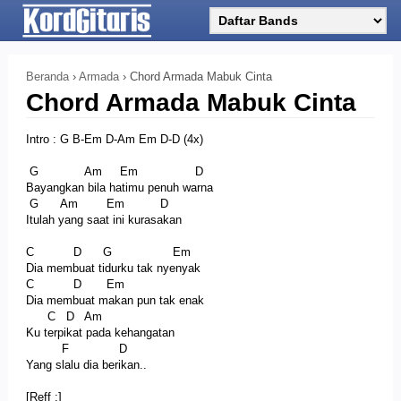
Beranda
›
Armada
›
Chord Armada Mabuk Cinta
Chord Armada Mabuk Cinta
Intro : G B-Em D-Am Em D-D (4x)
G Am Em D
Bayangkan bila hatimu penuh warna
G Am Em D
Itulah yang saat ini kurasakan
C D G Em
Dia membuat tidurku tak nyenyak
C D Em
Dia membuat makan pun tak enak
C D Am
Ku terpikat pada kehangatan
F D
Yang slalu dia berikan..
[Reff :]