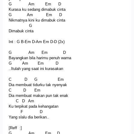
G Am Em D
Kurasa ku sedang dimabuk cinta
G Am Em D
Nikmatnya kini ku dimabuk cinta
G
Dimabuk cinta
Int : G B-Em D-Am Em D-D (2x)
G Am Em D
Bayangkan bila harimu penuh warna
G Am Em D
..Itulah yang saat ini kurasakan
C D G Em
Dia membuat tidurku tak nyenyak
C D Em
Dia membuat makan pun tak enak
C D Am
Ku terpikat pada kehangatan
F D
Yang slalu dia berikan..
[Reff :]
G Am Em D