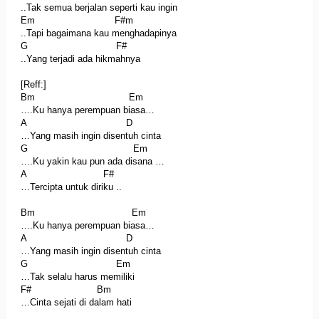
..Tak semua berjalan seperti kau ingin
Em F#m
..Tapi bagaimana kau menghadapinya
G F#
..Yang terjadi ada hikmahnya
[Reff:]
Bm Em
….Ku hanya perempuan biasa…
A D
…Yang masih ingin disentuh cinta
G Em
….Ku yakin kau pun ada disana …
A F#
…Tercipta untuk diriku ..
Bm Em
….Ku hanya perempuan biasa…
A D
…Yang masih ingin disentuh cinta
G Em
…Tak selalu harus memiliki
F# Bm
…Cinta sejati di dalam hati