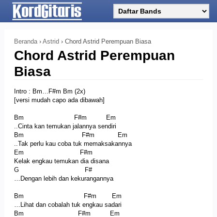
Beranda
›
Astrid
›
Chord Astrid Perempuan Biasa
Chord Astrid Perempuan
Biasa
Intro : Bm…F#m Bm (2x)
[versi mudah capo ada dibawah]
Bm F#m Em
..Cinta kan temukan jalannya sendiri
Bm F#m Em
..Tak perlu kau coba tuk memaksakannya
Em F#m
Kelak engkau temukan dia disana
G F#
…Dengan lebih dan kekurangannya
Bm F#m Em
…Lihat dan cobalah tuk engkau sadari
Bm F#m Em