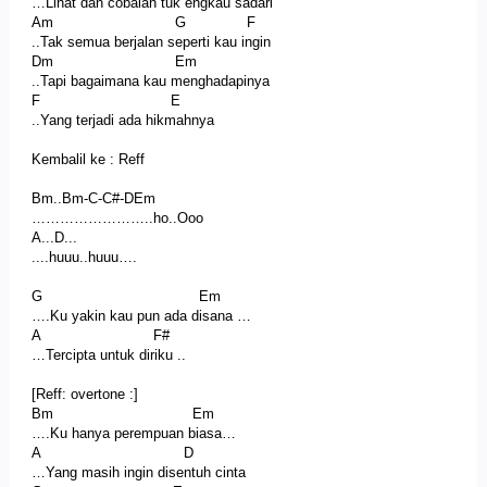
…Lihat dan cobalah tuk engkau sadari
Am G F
..Tak semua berjalan seperti kau ingin
Dm Em
..Tapi bagaimana kau menghadapinya
F E
..Yang terjadi ada hikmahnya
Kembalil ke : Reff
Bm..Bm-C-C#-DEm
……………………..ho..Ooo
A...D...
....huuu..huuu….
G Em
….Ku yakin kau pun ada disana …
A F#
…Tercipta untuk diriku ..
[Reff: overtone :]
Bm Em
….Ku hanya perempuan biasa…
A D
…Yang masih ingin disentuh cinta