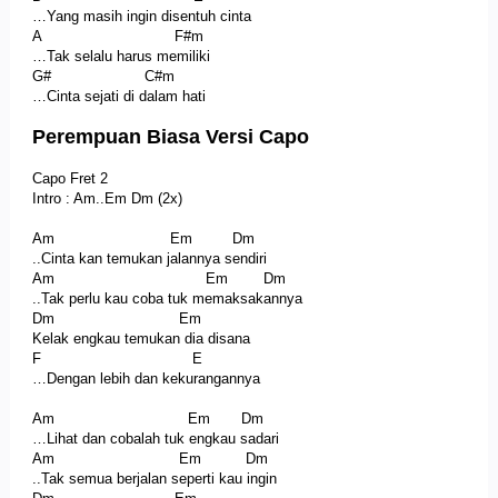
…Yang masih ingin disentuh cinta
A F#m
…Tak selalu harus memiliki
G# C#m
…Cinta sejati di dalam hati
Perempuan Biasa Versi Capo
Capo Fret 2
Intro : Am..Em Dm (2x)
Am Em Dm
..Cinta kan temukan jalannya sendiri
Am Em Dm
..Tak perlu kau coba tuk memaksakannya
Dm Em
Kelak engkau temukan dia disana
F E
…Dengan lebih dan kekurangannya
Am Em Dm
…Lihat dan cobalah tuk engkau sadari
Am Em Dm
..Tak semua berjalan seperti kau ingin