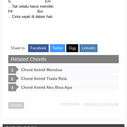
G Em
…Tak selalu harus memiliki
F# Bm
…Cinta sejati di dalam hati
Share to
Facebook
Twitter
Digg
Linkedin
Related Chords
Chord Astrid Mendua
Chord Astrid Tiada Rela
Chord Astrid Aku Bisa Apa
CHORDVISA
1/06/2014 05:02:00 AM
ASTRID