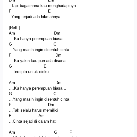
Dm Em
..Tapi bagaimana kau menghadapinya
F E
..Yang terjadi ada hikmahnya
[Reff:]
Am Dm
….Ku hanya perempuan biasa…
G C
…Yang masih ingin disentuh cinta
F Dm
….Ku yakin kau pun ada disana …
G E
…Tercipta untuk diriku ..
Am Dm
….Ku hanya perempuan biasa…
G C
…Yang masih ingin disentuh cinta
F Dm
…Tak selalu harus memiliki
E Am
…Cinta sejati di dalam hati
Am G F