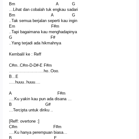
Bm A G
…Lihat dan cobalah tuk engkau sadari
Bm A G
..Tak semua berjalan seperti kau ingin
Em F#m
..Tapi bagaimana kau menghadapinya
G F#
..Yang terjadi ada hikmahnya
Kembalil ke : Reff
C#m..C#m-D-D#-E F#m
……………………..ho..Ooo.
B...E
.....huuu..huuu….
A F#m
….Ku yakin kau pun ada disana …
B G#
…Tercipta untuk diriku ..
[Reff: overtone :]
C#m F#m
….Ku hanya perempuan biasa…
B E