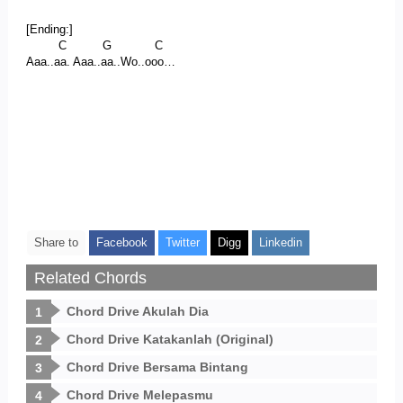
[Ending:]
C G C
Aaa..aa. Aaa..aa..Wo..ooo…
Share to
Facebook
Twitter
Digg
Linkedin
Related Chords
Chord Drive Akulah Dia
Chord Drive Katakanlah (Original)
Chord Drive Bersama Bintang
Chord Drive Melepasmu