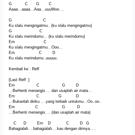
G C G C
Aaaa…aaaa…Aaa…uuuWoo….
G C
Ku slalu mengingatmu.. (ku slalu mengingatmu)
G C
Ku slalu merindumu… (ku slalu merindumu)
Em C
Ku slalu mengingatmu…Ooo…
Em C D
Ku slalu merindumu..uuuuu..
Kembali ke : Reff
[Last Reff :]
Em C G D
…Berhenti menangis…. dan usaplah air mata…
Em C G D
…Bukanlah diriku ….yang terbaik untukmu…Oo..oo..
Em C G D
…Berhenti menangis…. (dan usaplah air mata)
C D Em D C D G
Bahagialah… bahagialah….kau dengan dirinya…..