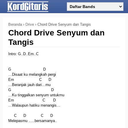
Beranda
›
Drive
›
Chord Drive Senyum dan Tangis
Chord Drive Senyum dan
Tangis
Intro: G..D..Em..C
G D
…Disaat ku melangkah pergi
Em C D
…Beranjak jauh dari…mu
G D
…Ku tinggalkan senyum untukmu
Em C D
…Walaupun hatiku menangis…
C D C D
Melepasmu …..bersamanya..