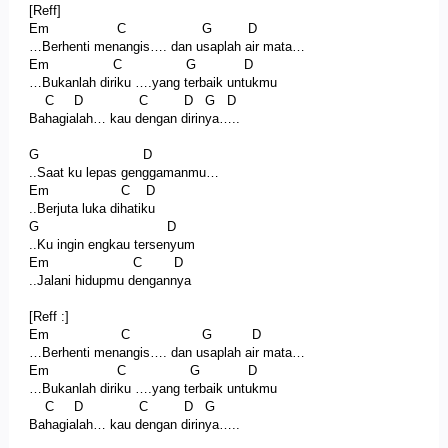
[Reff]
Em C G D
…Berhenti menangis…. dan usaplah air mata…
Em C G D
…Bukanlah diriku ….yang terbaik untukmu
C D C D G D
Bahagialah… kau dengan dirinya…..
G D
..Saat ku lepas genggamanmu…
Em C D
..Berjuta luka dihatiku
G D
..Ku ingin engkau tersenyum
Em C D
..Jalani hidupmu dengannya
[Reff :]
Em C G D
…Berhenti menangis…. dan usaplah air mata…
Em C G D
…Bukanlah diriku ….yang terbaik untukmu
C D C D G
Bahagialah… kau dengan dirinya…..