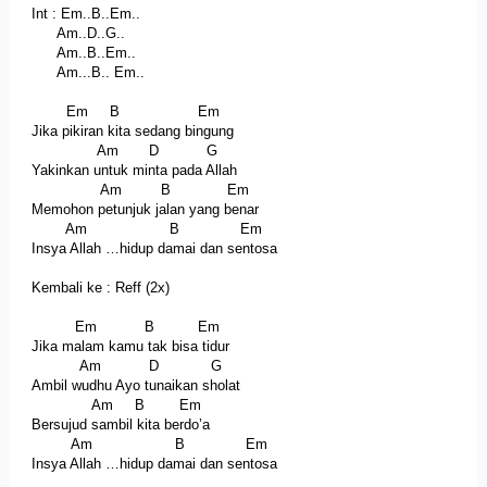
Int : Em..B..Em..
Am..D..G..
Am..B..Em..
Am...B.. Em..
Em B Em
Jika pikiran kita sedang bingung
Am D G
Yakinkan untuk minta pada Allah
Am B Em
Memohon petunjuk jalan yang benar
Am B Em
Insya Allah …hidup damai dan sentosa
Kembali ke : Reff (2x)
Em B Em
Jika malam kamu tak bisa tidur
Am D G
Ambil wudhu Ayo tunaikan sholat
Am B Em
Bersujud sambil kita berdo’a
Am B Em
Insya Allah …hidup damai dan sentosa