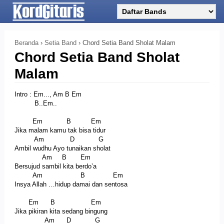
Beranda
›
Setia Band
›
Chord Setia Band Sholat Malam
Chord Setia Band Sholat
Malam
Intro : Em..., Am B Em
B..Em..
Em B Em
Jika malam kamu tak bisa tidur
Am D G
Ambil wudhu Ayo tunaikan sholat
Am B Em
Bersujud sambil kita berdo’a
Am B Em
Insya Allah …hidup damai dan sentosa
Em B Em
Jika pikiran kita sedang bingung
Am D G