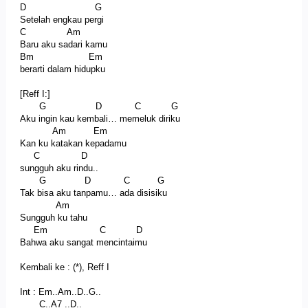
D G
Setelah engkau pergi
C Am
Baru aku sadari kamu
Bm Em
berarti dalam hidupku
[Reff I:]
G D C G
Aku ingin kau kembali… memeluk diriku
Am Em
Kan ku katakan kepadamu
C D
sungguh aku rindu..
G D C G
Tak bisa aku tanpamu… ada disisiku
Am
Sungguh ku tahu
Em C D
Bahwa aku sangat mencintaimu
Kembali ke : (*), Reff I
Int : Em..Am..D..G..
C..A7 ..D..