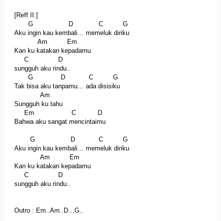
[Reff II:]
G D C G
Aku ingin kau kembali… memeluk diriku
Am Em
Kan ku katakan kepadamu
C D
sungguh aku rindu..
G D C G
Tak bisa aku tanpamu… ada disisiku
Am
Sungguh ku tahu
Em C D
Bahwa aku sangat mencintaimu
G D C G
Aku ingin kau kembali… memeluk diriku
Am Em
Kan ku katakan kepadamu
C D
sungguh aku rindu..
Outro : Em..Am..D…G..