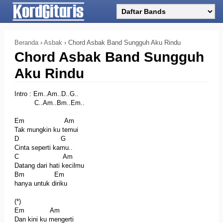
Beranda
›
Asbak
›
Chord Asbak Band Sungguh Aku Rindu
Chord Asbak Band Sungguh
Aku Rindu
Intro : Em..Am..D..G..
C..Am..Bm..Em..
Em Am
Tak mungkin ku temui
D G
Cinta seperti kamu..
C Am
Datang dari hati kecilmu
Bm Em
hanya untuk diriku
(*)
Em Am
Dan kini ku mengerti