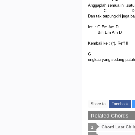
Anggaplah semua ini..satu
C D
Dan tak terpungkiri juga ba
Int : G Em Am D
Bm Em Am D
Kembali ke : (*), Reff II
engkau yang sedang patah
Share to
Facebook
Related Chords
Chord Last Chil