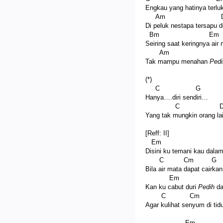
Engkau yang hatinya terlu
Am 
Di peluk nestapa tersapu d
Bm Em
Seiring saat keringnya air
Am
Tak mampu menahan
Pedi
(*)
C G
Hanya….diri sendiri…
C D
Yang tak mungkin orang la
[Reff: II]
Em B
Disini ku temani kau dala
C Cm G 
Bila air mata dapat cairkan 
Em 
Kan ku cabut duri
Pedih
da
C Cm 
Agar kulihat senyum di ti
Em 