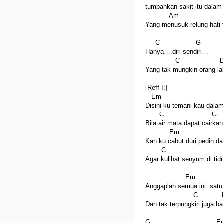
tumpahkan sakit itu dalam
Am 
Yang menusuk relung hati 
C G
Hanya….diri sendiri…
C D
Yang tak mungkin orang la
[Reff I:]
Em B
Disini ku temani kau dala
C G 
Bila air mata dapat cairkan 
Em 
Kan ku cabut duri pedih d
C G
Agar kulihat senyum di ti
Em 
Anggaplah semua ini..satu
C 
Dan tak terpungkiri juga ba
G E