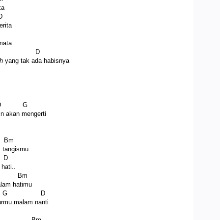
ka
D
erita
 mata
 D
h
yang tak ada habisnya
 G
in akan mengerti
m
m tangismu
D
hati..
Bm
lam hatimu
G D
durmu malam nanti
Bm