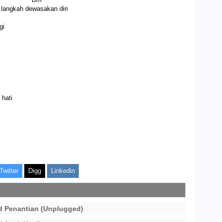
 langkah dewasakan diri
gi
G
 hati
Twitter
Digg
Linkedin
d Penantian (Unplugged)