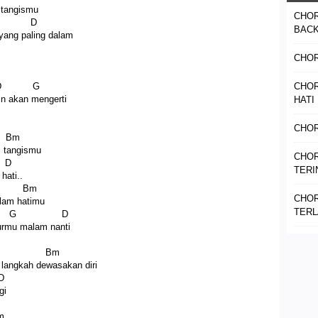
 tangismu
CHOR
D
BAC
yang paling dalam
CHOR
 G
CHOR
in akan mengerti
HATI
CHOR
m
m tangismu
CHO
D
TERI
hati..
Bm
CHOR
alam hatimu
TER
 D
durmu malam nanti
Bm
 langkah dewasakan diri
D
gi
m