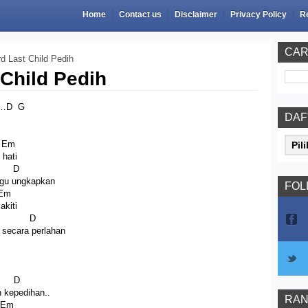
Home
Contact us
Disclaimer
Privacy Policy
R
CAR
d Last Child Pedih
Child Pedih
9…D G
DAF
m
 hati
D
agu ungkapkan
FOL
m
akiti
D
secara perlahan
D
 kepedihan..
RAN
m