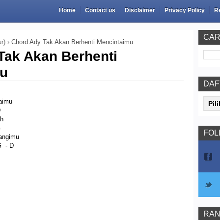
Home
Contact us
Disclaimer
Privacy Policy
R
CAR
r)
›
Chord Ady Tak Akan Berhenti Mencintaimu
Tak Akan Berhenti
mu
DAF
G
taimu
D
uh
G
FOL
angimu
 D
RAN