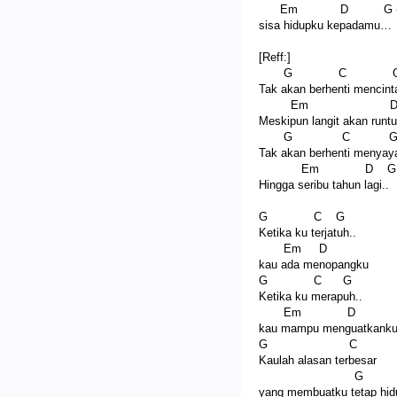
Em D G - 
sisa hidupku kepadamu…
[Reff:]
G C 
Tak akan berhenti mencin
Em 
Meskipun langit akan runt
G C 
Tak akan berhenti menyay
Em D G -
Hingga seribu tahun lagi..
G C G
Ketika ku terjatuh..
Em D
kau ada menopangku
G C G
Ketika ku merapuh..
Em D G -
kau mampu menguatkank
G C
Kaulah alasan terbesar
G
yang membuatku tetap hid