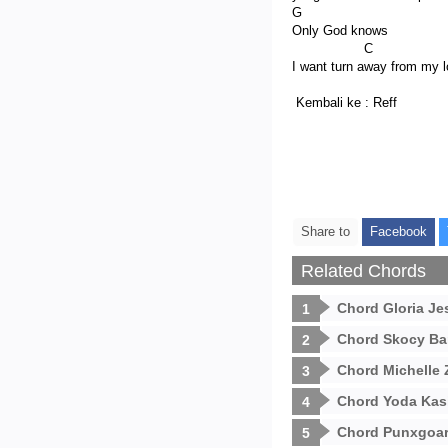
G
Only God knows
C D Em
I want turn away from my l
Kembali ke : Reff
Share to
Facebook
Related Chords
Chord Gloria Je
Chord Skocy Ba
Chord Michelle 
Chord Yoda Kas
Chord Punxgoar