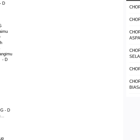
D
CHOR
CHOR
G
taimu
CHOR
D
ASPA
uh
G
CHOR
angimu
SELA
 D
CHOR
CHOR
BIAS
 D
u…
up