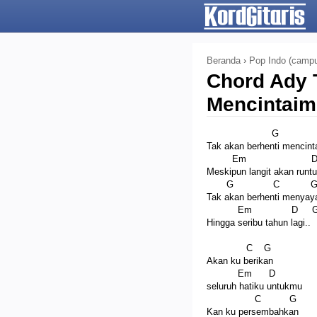
Beranda
›
Pop Indo (campu
Chord Ady 
Mencintai
Tak akan berhenti mencin
Em 
Meskipun langit akan runt
G C 
Tak akan berhenti menyay
Em D G -
Hingga seribu tahun lagi..
C G
Akan ku berikan
Em D
seluruh hatiku untukmu
C G
Kan ku persembahkan