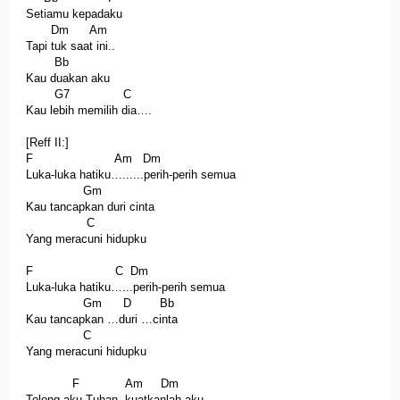
Setiamu kepadaku
Dm Am
Tapi tuk saat ini..
Bb
Kau duakan aku
G7 C
Kau lebih memilih dia….
[Reff II:]
F Am Dm
Luka-luka hatiku…......perih-perih semua
Gm
Kau tancapkan duri cinta
C
Yang meracuni hidupku
F C Dm
Luka-luka hatiku…...perih-perih semua
Gm D Bb
Kau tancapkan …duri …cinta
C
Yang meracuni hidupku
F Am Dm
Tolong aku Tuhan, kuatkanlah aku