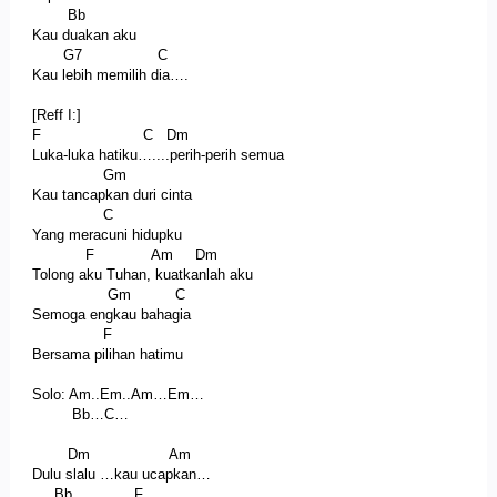
Bb
Kau duakan aku
G7 C
Kau lebih memilih dia….
[Reff I:]
F C Dm
Luka-luka hatiku…....perih-perih semua
Gm
Kau tancapkan duri cinta
C
Yang meracuni hidupku
F Am Dm
Tolong aku Tuhan, kuatkanlah aku
Gm C
Semoga engkau bahagia
F
Bersama pilihan hatimu
Solo: Am..Em..Am…Em…
Bb…C…
Dm Am
Dulu slalu …kau ucapkan…
Bb F