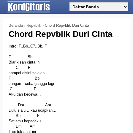
Beranda
›
Repvblik
›
Chord Repvblik Duri Cinta
Chord Repvblik Duri Cinta
Intro: F..Bb..C7..Bb..F
F Bb
Biar kisah cinta ini
C F
sampai disini sajalah
F Bb
Jangan…coba ganggu lagi
C F
Aku tlah kecewa…
Dm Am
Dulu slalu …kau ucapkan…
Bb F
Setiamu kepadaku
Dm Am
Tapi tuk saat ini…