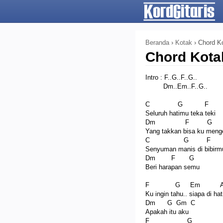
Beranda
›
Kotak
›
Chord Ko
Chord Kota
Intro : F..G..F..G..
Dm..Em..F..G..
C G F
Seluruh hatimu teka teki
Dm F G
Yang takkan bisa ku menge
C G F
Senyuman manis di bibirm
Dm F G
Beri harapan semu
F G Em A
Ku ingin tahu.. siapa di ha
Dm G Gm C
Apakah itu aku
F G