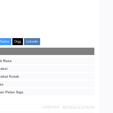
Twitter
Digg
Linkedin
ti Rasa
raksi
rabat Kotak
ax
an Pelan Saja
CHORDVISA
9/27/2016 12:37:00 AM