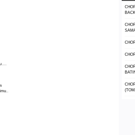
CHOR
BAC
CHOR
SAM
CHOR
CHOR
mu….
CHOR
BATI
CHOR
m
(TOM
timu..