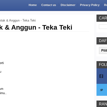
Home
Contact us
Disclaimer
Privacy Policy
R
CAR
tak & Anggun - Teka Teki
k & Anggun - Teka Teki
DAF
rti
FOL
u
m
timu..
RAN