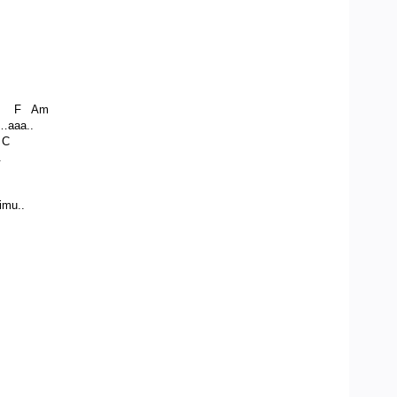
F Am
a…aaa..
C
.
m
timu..