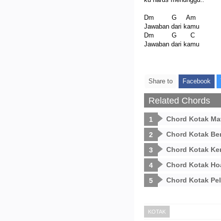
Dm G Am
Jawaban dari kamu
Dm G C
Jawaban dari kamu
Share to
Facebook
Related Chords
Chord Kotak Ma
Chord Kotak Be
Chord Kotak Ke
Chord Kotak Ho
Chord Kotak Pel
KOTAK