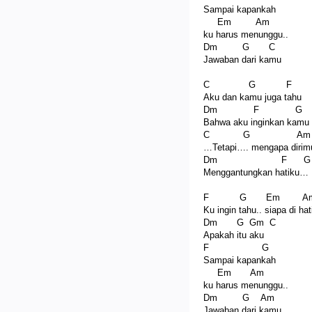
Sampai kapankah
Em Am
ku harus menunggu..
Dm G C
Jawaban dari kamu
C G F
Aku dan kamu juga tahu
Dm F G
Bahwa aku inginkan kamu
C G Am
…Tetapi…. mengapa diri
Dm F G
Menggantungkan hatiku…
F G Em A
Ku ingin tahu.. siapa di ha
Dm G Gm C
Apakah itu aku
F G
Sampai kapankah
Em Am
ku harus menunggu..
Dm G Am
Jawaban dari kamu