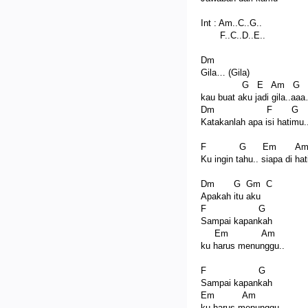
Int : Am..C..G..
F..C..D..E..
Dm
Gila… (Gila)
G E Am G 
kau buat aku jadi gila..aa
Dm F G 
Katakanlah apa isi hatimu.
F G Em A
Ku ingin tahu.. siapa di ha
Dm G Gm C
Apakah itu aku
F G
Sampai kapankah
Em Am
ku harus menunggu..
F G
Sampai kapankah
Em Am
ku harus menunggu..