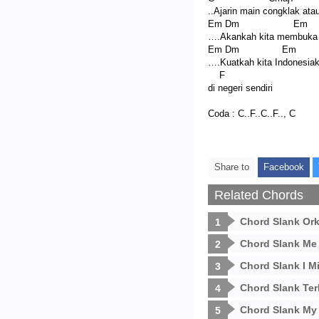
..Ajarin main congklak ata
Em Dm 
….Akankah kita membuka pi
Em Dm Em
….Kuatkah kita Indonesia
F
di negeri sendiri
Coda : C..F..C..F.., C
Share to
Facebook
Related Chords
Chord Slank Ork
Chord Slank Me
Chord Slank I M
Chord Slank Terl
Chord Slank My