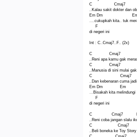
C Cmaj7
..Kalau sakit dokter dan o
Em Dm E
….cukupkah kita.. tuk me
F
di negeri ini
Int : C..Cmaj7..F.. (2x)
C Cmaj7
..Reni apa kamu gak mera
C Cmaj7
..Manusia di sini mulai ga
C Cmaj
..Dan kebenaran cuma jadi
Em Dm Em
…Bisakah kita melindungi
F
di negeri ini
C Cmaj7 
..Reni coba jangan slalu iku
C Cmaj
..Beli boneka ke Toy Stor
C Cmaj7