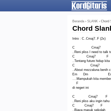
Beranda
›
SLANK
›
Chord 
Chord Slan
Intro : C..Cmaj7..F (2x)
C Cmaj7
..Reni pliss I need to talk 
C Cmaj7 F
..Tentang future hidup kita
C Cmaj7 
..About mezzaluna benih c
Em Dm E
….Mampukah kita membes
F
di negeri ini
C Cmaj7 F
..Reni pliss aku ingin tahu
C Cmaj7 F
..Biaya masuk sekolah