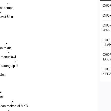
 F
CHOR
bat berapa
m
CHOR
rawat Una
CHO
WAKT
CHOR
 F
ILLAH
sa takut
 F
CHOR
k manusiawi
TAK 
7 F
 barang opini
CHOR
KEDA
 Una
F
ti
7 F
y dan makan di Mc'D
 F