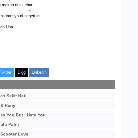
u makan di lesehan
Em F
kirannya di negeri ini
kan Una
Twitter
Digg
Linkedin
es Sakit Hati
 & Reny
iss You But I Hate You
alu Pahit
 Scooter Love