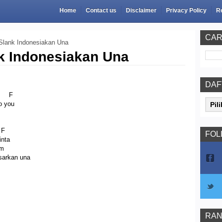
Home
Contact us
Disclaimer
Privacy Policy
R
CAR
Slank Indonesiakan Una
k Indonesiakan Una
DAF
 F
to you
F
FOL
inta
m
arkan una
RAN