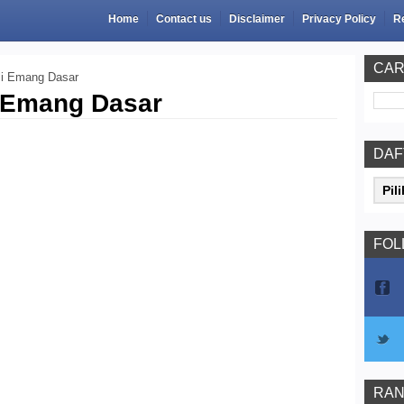
Home
Contact us
Disclaimer
Privacy Policy
R
CAR
li Emang Dasar
 Emang Dasar
DAF
FOL
RAN