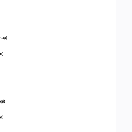
kup)
r)
gi)
r)