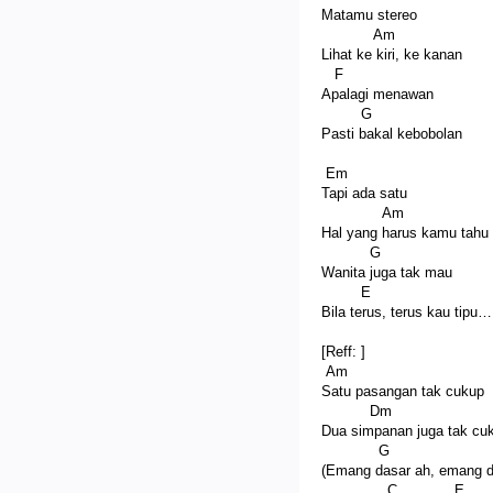
Matamu stereo
Am
Lihat ke kiri, ke kanan
F
Apalagi menawan
G
Pasti bakal kebobolan
Em
Tapi ada satu
Am
Hal yang harus kamu tahu
G
Wanita juga tak mau
E
Bila terus, terus kau tipu…
[Reff: ]
Am
Satu pasangan tak cukup
Dm
Dua simpanan juga tak cu
G
(Emang dasar ah, emang d
C E