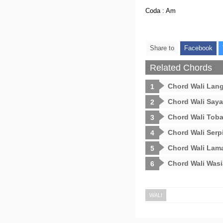
Coda : Am
Share to
Facebook
Related Chords
Chord Wali Lang
Chord Wali Saya
Chord Wali Toba
Chord Wali Serp
Chord Wali Lam
Chord Wali Wasi
WALI