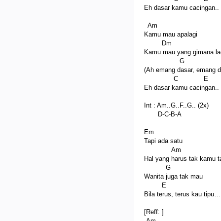
Eh dasar kamu cacingan..
Am
Kamu mau apalagi
Dm
Kamu mau yang gimana la
G
(Ah emang dasar, emang da
C E
Eh dasar kamu cacingan..
Int : Am..G..F..G.. (2x)
D-C-B-A
Em
Tapi ada satu
Am
Hal yang harus tak kamu t
G
Wanita juga tak mau
E
Bila terus, terus kau tipu…
[Reff: ]
Am