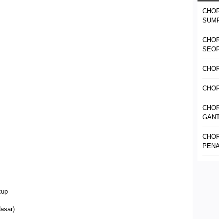
CHOR
SUMP
CHO
SEO
CHO
CHOR
CHOR
GANT
CHOR
PENA
kup
asar)