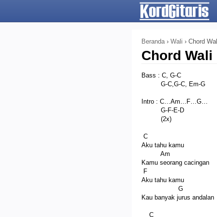
Beranda
›
Wali
›
Chord Wa
Chord Wali
Bass : C, G-C
G-C,G-C, Em-G
Intro : C…Am…F…G…
G-F-E-D
(2x)
C
Aku tahu kamu
Am
Kamu seorang cacingan
F
Aku tahu kamu
G
Kau banyak jurus andalan
C