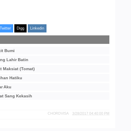
Twitter
Digg
Linkedin
it Bumi
ng Lahir Batin
t Maksiat (Tomat)
ihan Hatiku
ar Aku
at Sang Kekasih
CHORDVISA
3/28/2017 04:40:00 PM