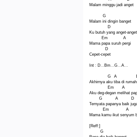
Malam minggu jadi anget
G
Malam ini dingin banget
D
Ku butuh yang anget-anget
Em A
Mama papa suruh pergi
D
Cepet-cepet
Int : D…Bm…G…A…
G A 
Akhirnya aku tiba di ruma
Em A 
Aku deg-degan melihat p
G A D
Ternyata papanya baik jug
Em A
Mama kamu ikut senyum b
[Reff:]
G
Papa dia baik banget