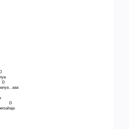
D
hnya
D
apanya…aaa
a
 D
ersahaja