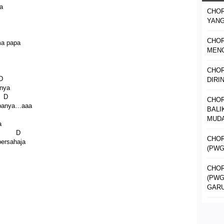
ba
CHOR
YANG
CHO
ma papa
MENC
CHO
D
DIRI
hnya
D
CHOR
apanya…aaa
BALI
MUDA
a
 D
CHOR
ersahaja
(PWG
CHOR
(PWG
GAR