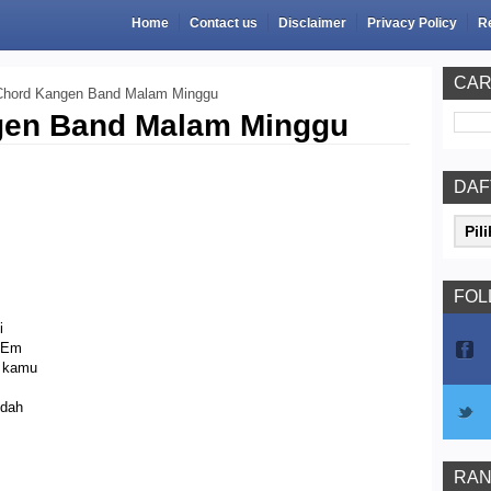
Home
Contact us
Disclaimer
Privacy Policy
R
CAR
Chord Kangen Band Malam Minggu
gen Band Malam Minggu
DAF
FOL
i
m
h kamu
udah
RAN