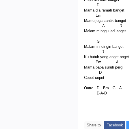
D
Mama dia ramah banget
Em
Mamu juga cantik banget
A D
Malam minggu jadi anget
G
Malam ini dingin banget
D
Ku butuh yang anget-anget
Em A
Mama papa suruh pergi
D
Cepet-cepet
Outro : D…Bm…G…A…
D-A-D
Share to
Facebook