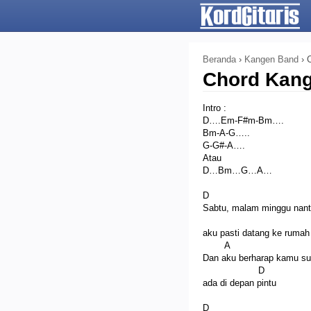
Beranda
›
Kangen Band
›
Chord Kan
Intro :
D….Em-F#m-Bm….
Bm-A-G…..
G-G#-A….
Atau
D…Bm…G…A…
D
Sabtu, malam minggu nant
E
aku pasti datang ke ruma
A
Dan aku berharap kamu s
D
ada di depan pintu
D