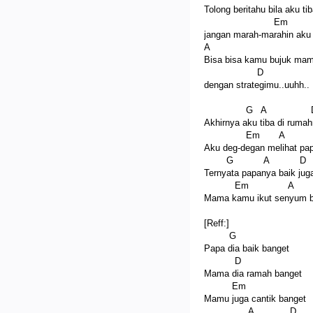
Tolong beritahu bila aku ti
Em
jangan marah-marahin aku
A
Bisa bisa kamu bujuk ma
D
dengan strategimu..uuhh..
G A 
Akhirnya aku tiba di ruma
Em A 
Aku deg-degan melihat p
G A D
Ternyata papanya baik jug
Em A
Mama kamu ikut senyum b
[Reff:]
G
Papa dia baik banget
D
Mama dia ramah banget
Em
Mamu juga cantik banget
A D