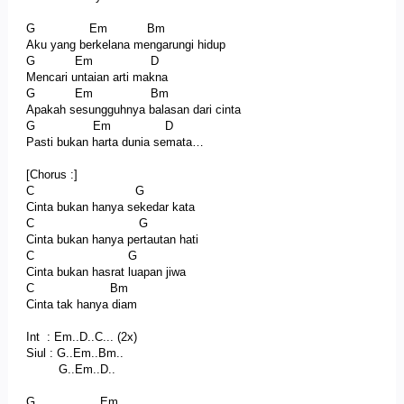
G Em Bm
Aku yang berkelana mengarungi hidup
G Em D
Mencari untaian arti makna
G Em Bm
Apakah sesungguhnya balasan dari cinta
G Em D
Pasti bukan harta dunia semata…
[Chorus :]
C G
Cinta bukan hanya sekedar kata
C G
Cinta bukan hanya pertautan hati
C G
Cinta bukan hasrat luapan jiwa
C Bm
Cinta tak hanya diam
Int : Em..D..C... (2x)
Siul : G..Em..Bm..
G..Em..D..
G Em