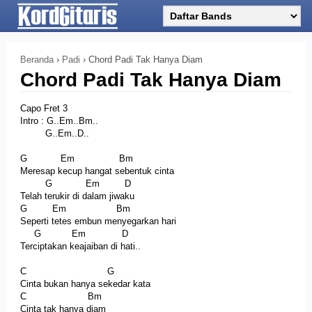
Beranda
›
Padi
›
Chord Padi Tak Hanya Diam
Chord Padi Tak Hanya Diam
Capo Fret 3
Intro : G..Em..Bm..
G..Em..D..
G Em Bm
Meresap kecup hangat sebentuk cinta
G Em D
Telah terukir di dalam jiwaku
G Em Bm
Seperti tetes embun menyegarkan hari
G Em D
Terciptakan keajaiban di hati..
C G
Cinta bukan hanya sekedar kata
C Bm
Cinta tak hanya diam