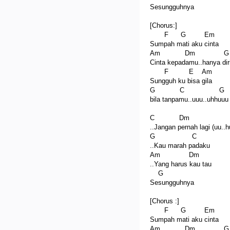
Sesungguhnya
[Chorus:]
F G Em
Sumpah mati aku cinta
Am Dm G
Cinta kepadamu..hanya dir
F E Am
Sungguh ku bisa gila
G C G
bila tanpamu..uuu..uhhuuu
C Dm
..Jangan pernah lagi (uu..h
G C
..Kau marah padaku
Am Dm
..Yang harus kau tau
G
Sesungguhnya
[Chorus :]
F G Em
Sumpah mati aku cinta
Am Dm G