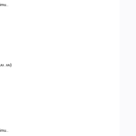
imu..
uu..uu)
imu..