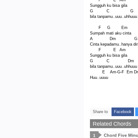
Sungguh ku bisa gila
G C G
bila tanpamu..uuu..uhhuuu
F G Em
Sumpah mati aku cinta
A Dm G
Cinta kepadamu..hanya dir
F E Am
Sungguh ku bisa gila
G C Dm
bila tanpamu..uuu..uhhuuu
E Am-G-F Em Dm
Huu..uuuu
Share to
Facebook
Related Chords
Chord Five Min