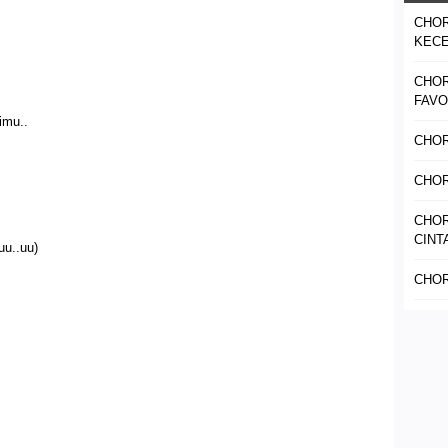
CHOR
KEC
CHOR
FAVO
imu..
CHOR
CHO
CHOR
CINT
uu..uu)
CHOR