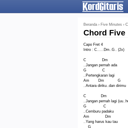
Beranda
›
Five Minutes
›
C
Chord Five
Capo Fret 4
Intro : C......Dm..G.. (2x)
C Dm
..Jangan pernah ada
G C
..Pertengkaran lagi
Am Dm G
..Antara diriku..dan dirimu
C Dm
..Jangan pernah lagi (uu..h
G C
..Cemburu padaku
Am Dm
..Yang harus kau tau
G