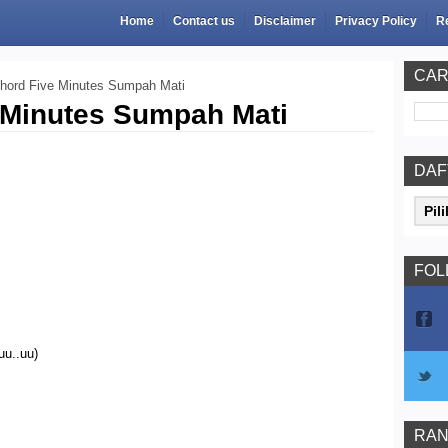
Home
Contact us
Disclaimer
Privacy Policy
R
CAR
hord Five Minutes Sumpah Mati
 Minutes Sumpah Mati
DAF
FOL
uu..uu)
RAN