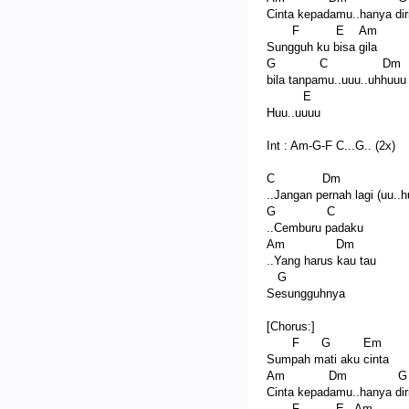
Cinta kepadamu..hanya dir
F E Am
Sungguh ku bisa gila
G C Dm
bila tanpamu..uuu..uhhuuu
E
Huu..uuuu
Int : Am-G-F C...G.. (2x)
C Dm
..Jangan pernah lagi (uu..h
G C
..Cemburu padaku
Am Dm
..Yang harus kau tau
G
Sesungguhnya
[Chorus:]
F G Em
Sumpah mati aku cinta
Am Dm G
Cinta kepadamu..hanya dir
F E Am