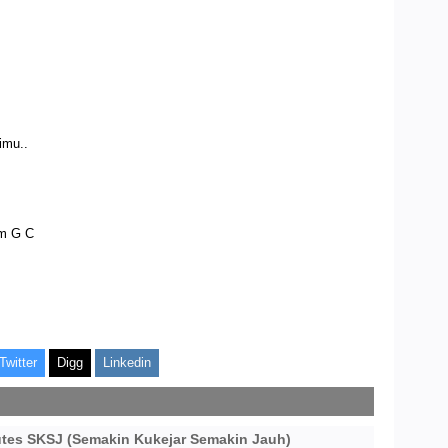
imu..
 G C
Twitter
Digg
Linkedin
utes SKSJ (Semakin Kukejar Semakin Jauh)