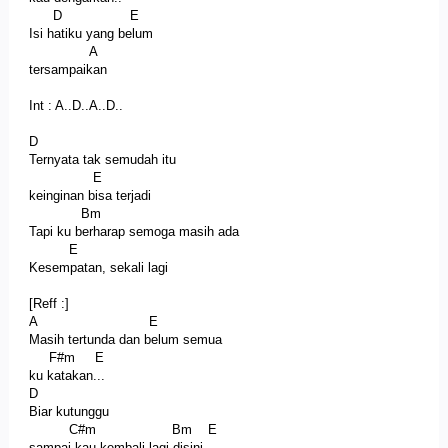
D E
Isi hatiku yang belum
A
tersampaikan
Int : A..D..A..D..
D
Ternyata tak semudah itu
E
keinginan bisa terjadi
Bm
Tapi ku berharap semoga masih ada
E
Kesempatan, sekali lagi
[Reff :]
A E
Masih tertunda dan belum semua
F#m E
ku katakan...
D
Biar kutunggu
C#m Bm E
sampai kau kembali lagi disini...