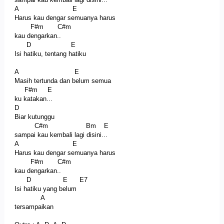
A E
Harus kau dengar semuanya harus
F#m C#m
kau dengarkan..
D E
Isi hatiku, tentang hatiku
A E
Masih tertunda dan belum semua
F#m E
ku katakan...
D
Biar kutunggu
C#m Bm E
sampai kau kembali lagi disini...
A E
Harus kau dengar semuanya harus
F#m C#m
kau dengarkan..
D E E7
Isi hatiku yang belum
A
tersampaikan