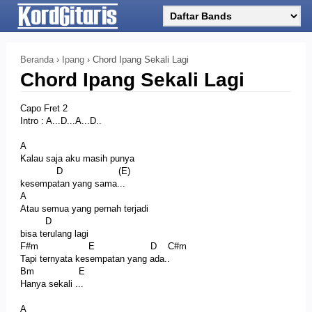
Beranda
›
Ipang
›
Chord Ipang Sekali Lagi
Chord Ipang Sekali Lagi
Capo Fret 2
Intro : A...D...A...D..
A
Kalau saja aku masih punya
D (E)
kesempatan yang sama...
A
Atau semua yang pernah terjadi
D
bisa terulang lagi
F#m E D C#m
Tapi ternyata kesempatan yang ada..
Bm E
Hanya sekali ...
A