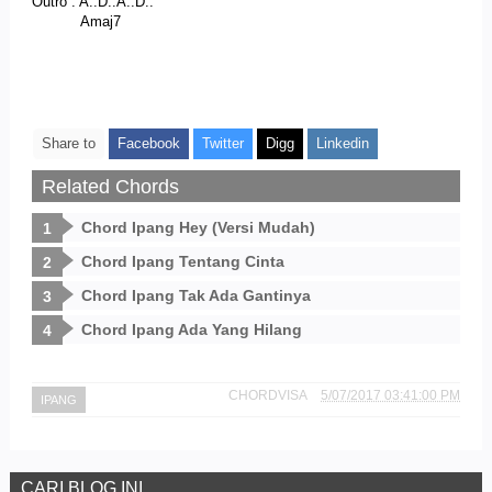
Outro : A..D..A..D..
Amaj7
Share to
Facebook
Twitter
Digg
Linkedin
Related Chords
Chord Ipang Hey (Versi Mudah)
Chord Ipang Tentang Cinta
Chord Ipang Tak Ada Gantinya
Chord Ipang Ada Yang Hilang
CHORDVISA
5/07/2017 03:41:00 PM
IPANG
CARI BLOG INI