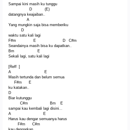
Sampai kini masih ku tunggu
D (E)
datangnya keajaiban..
A
Yang mungkin saja bisa memberiku
D
waktu satu kali lagi
F#m E D C#m
Seandainya masih bisa ku dapatkan..
Bm E
Sekali lagi, satu kali lagi
[Reff :]
A E
Masih tertunda dan belum semua
F#m E
ku katakan..
D
Biar kutunggu
C#m Bm E
sampai kau kembali lagi disini...
A E
Harus kau dengar semuanya harus
F#m C#m
kau dengarkan..