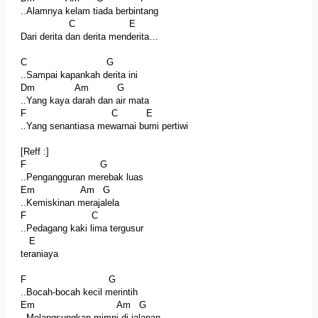
..Alamnya kelam tiada berbintang
C E
Dari derita dan derita menderita…
C G
..Sampai kapankah derita ini
Dm Am G
..Yang kaya darah dan air mata
F C E
..Yang senantiasa mewarnai bumi pertiwi
[Reff :]
F G
..Pengangguran merebak luas
Em Am G
..Kemiskinan merajalela
F C
..Pedagang kaki lima tergusur
E
teraniaya
F G
..Bocah-bocah kecil merintih
Em Am G
..Melangsungkan mimpi di jalanan