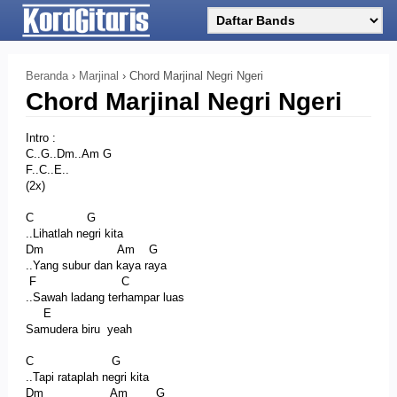
Beranda
›
Marjinal
›
Chord Marjinal Negri Ngeri
Chord Marjinal Negri Ngeri
Intro :
C..G..Dm..Am G
F..C..E..
(2x)
C G
..Lihatlah negri kita
Dm Am G
..Yang subur dan kaya raya
F C
..Sawah ladang terhampar luas
E
Samudera biru yeah
C G
..Tapi rataplah negri kita
Dm Am G