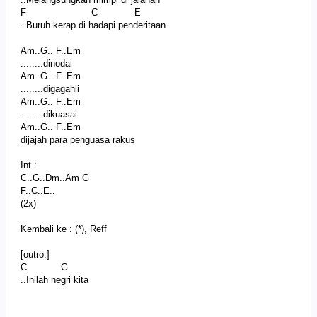
F C E
..Buruh kerap di hadapi penderitaan
Am..G.. F..Em
........dinodai
Am..G.. F..Em
........digagahii
Am..G.. F..Em
........dikuasai
Am..G.. F..Em
dijajah para penguasa rakus
Int :
C..G..Dm..Am G
F..C..E..
(2x)
Kembali ke : (*), Reff
[outro:]
C G
..Inilah negri kita