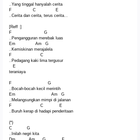
..Yang tinggal hanyalah cerita
F C E
..Cerita dan cerita, terus cerita...
[Reff :]
F G
..Pengangguran merebak luas
Em Am G
..Kemiskinan merajalela
F C
..Pedagang kaki lima tergusur
E
teraniaya
F G
..Bocah-bocah kecil merintih
Em Am G
..Melangsungkan mimpi di jalanan
F C E
..Buruh kerap di hadapi penderitaan
(*)
C G
..Inilah negri kita
Dm Am G F