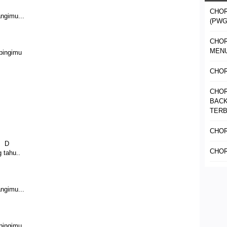
CHOR
ngimu...
(PWG
CHOR
MENU
pingimu
CHOR
CHOR
BACK
TER
CHOR
D
CHOR
 tahu..
ngimu...
pingimu