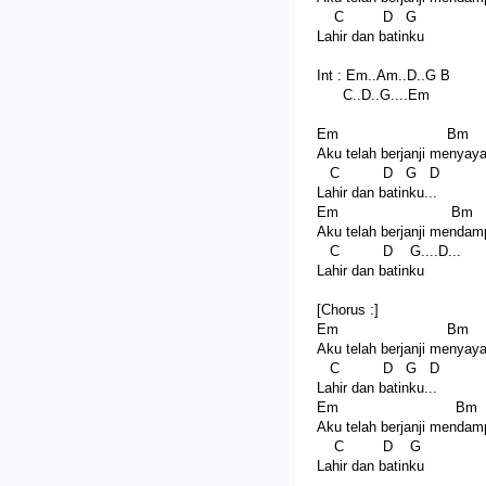
C D G
Lahir dan batinku
Int : Em..Am..D..G B
C..D..G....Em
Em Bm
Aku telah berjanji menyaya
C D G D
Lahir dan batinku...
Em Bm
Aku telah berjanji mendam
C D G....D...
Lahir dan batinku
[Chorus :]
Em Bm
Aku telah berjanji menyaya
C D G D
Lahir dan batinku...
Em Bm
Aku telah berjanji mendam
C D G
Lahir dan batinku