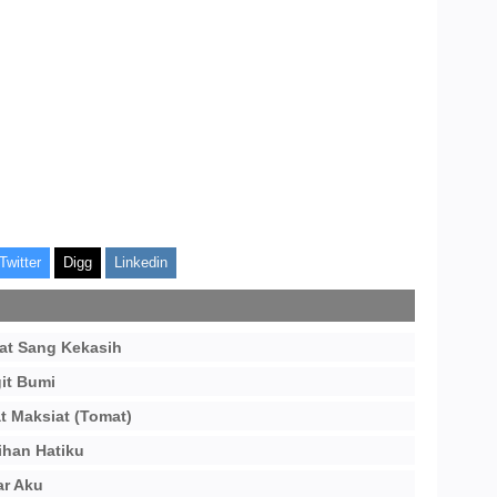
Twitter
Digg
Linkedin
at Sang Kekasih
it Bumi
t Maksiat (Tomat)
ihan Hatiku
ar Aku