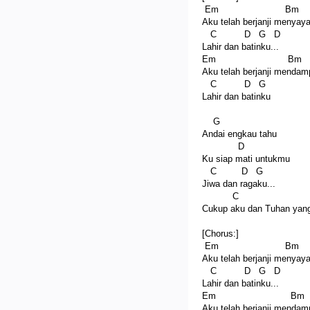
Em Bm
Aku telah berjanji menyaya
C D G D
Lahir dan batinku...
Em Bm
Aku telah berjanji mendam
C D G
Lahir dan batinku
G
Andai engkau tahu
D
Ku siap mati untukmu
C D G
Jiwa dan ragaku...
C 
Cukup aku dan Tuhan yang
[Chorus:]
Em Bm
Aku telah berjanji menyaya
C D G D
Lahir dan batinku...
Em Bm
Aku telah berjanji mendam