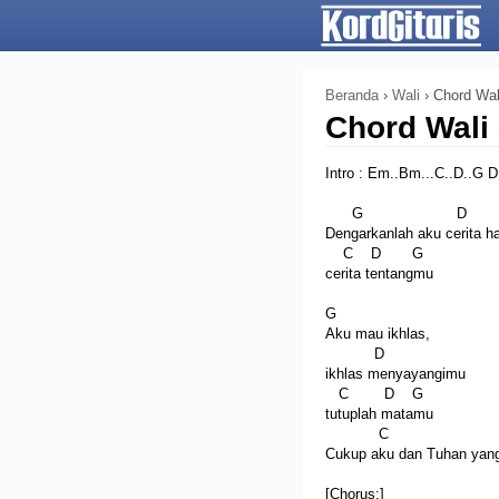
Beranda
›
Wali
›
Chord Wal
Chord Wali 
Intro : Em..Bm...C..D..G D
G D
Dengarkanlah aku cerita ha
C D G
cerita tentangmu
G
Aku mau ikhlas,
D
ikhlas menyayangimu
C D G
tutuplah matamu
C 
Cukup aku dan Tuhan yang
[Chorus:]