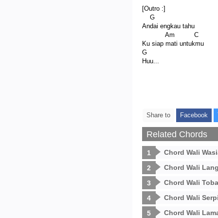
[Outro :]
G
Andai engkau tahu
Am C
Ku siap mati untukmu
G
Huu...
Share to
Facebook
Related Chords
Chord Wali Wasi
Chord Wali Lang
Chord Wali Toba
Chord Wali Serp
Chord Wali Lam