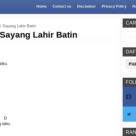
Home
Contact us
Disclaimer
Privacy Policy
R
CAR
i Sayang Lahir Batin
Sayang Lahir Batin
DAF
tiku
FOL
D
 tahu..
RAN